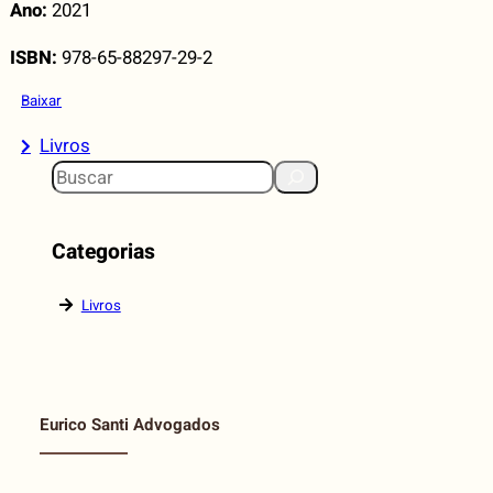
Ano:
2021
ISBN:
978-65-88297-29-2
Baixar
Livros
S
e
a
Categorias
r
c
Livros
h
Eurico Santi Advogados