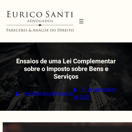
Pular
para
o
conteúdo
Ensaios de uma Lei Complementar
sobre o Imposto sobre Bens e
Serviços
31 de dezembro
iris@euricosanti.adv.br
de 2021