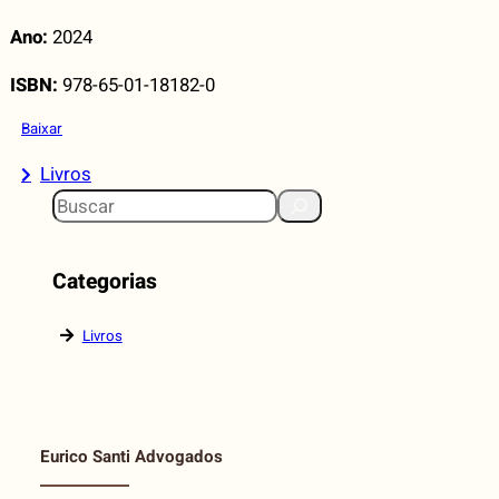
Ano:
2024
ISBN:
978-65-01-18182-0
Baixar
Livros
S
e
a
Categorias
r
c
Livros
h
Eurico Santi Advogados